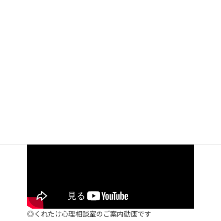
高く翔べる
2014年12月5日
サイト内検索
検
索:
◎くれたけ心理相談室のご案内動画です