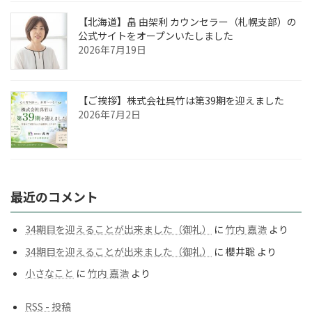
【北海道】畠 由架利 カウンセラー（札幌支部）の
公式サイトをオープンいたしました
2026年7月19日
【ご挨拶】株式会社呉竹は第39期を迎えました
2026年7月2日
最近のコメント
34期目を迎えることが出来ました（御礼）
に
竹内 嘉浩
より
34期目を迎えることが出来ました（御礼）
に
櫻井聡
より
小さなこと
に
竹内 嘉浩
より
RSS - 投稿