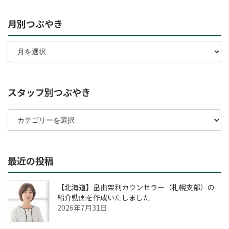
月別つぶやき
月
別
つ
ぶ
や
スタッフ別つぶやき
き
ス
タ
ッ
フ
別
最近の投稿
つ
ぶ
や
【北海道】畠由架利カウンセラー（札幌支部）の
き
紹介動画を作成いたしました
2026年7月31日