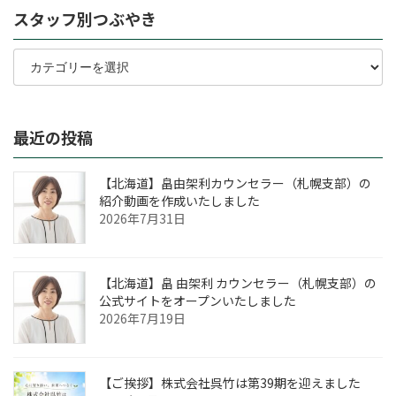
スタッフ別つぶやき
き
ス
タ
ッ
フ
別
最近の投稿
つ
ぶ
や
【北海道】畠由架利カウンセラー（札幌支部）の
き
紹介動画を作成いたしました
2026年7月31日
【北海道】畠 由架利 カウンセラー（札幌支部）の
公式サイトをオープンいたしました
2026年7月19日
【ご挨拶】株式会社呉竹は第39期を迎えました