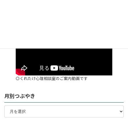
検
索:
◎くれたけ心理相談室のご案内動画です
月別つぶやき
月
別
つ
ぶ
や