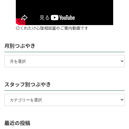
◎くれたけ心理相談室のご案内動画です
月別つぶやき
月
別
つ
ぶ
や
スタッフ別つぶやき
き
ス
タ
ッ
フ
別
最近の投稿
つ
ぶ