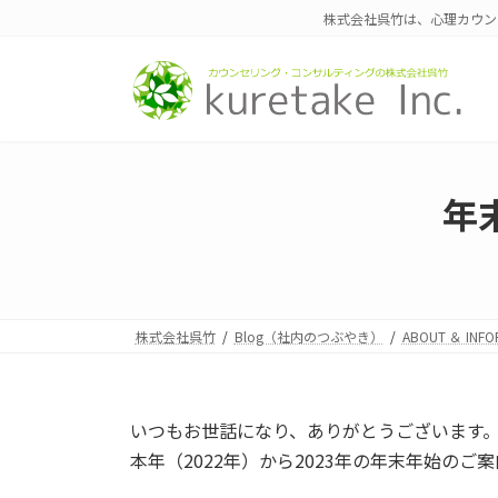
コ
ナ
株式会社呉竹は、心理カウン
ン
ビ
テ
ゲ
ン
ー
ツ
シ
へ
ョ
ス
ン
キ
に
年
ッ
移
プ
動
株式会社呉竹
Blog（社内のつぶやき）
ABOUT ＆ INFO
いつもお世話になり、ありがとうございます
本年（2022年）から2023年の年末年始のご