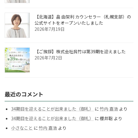
【北海道】畠 由架利 カウンセラー（札幌支部）の
公式サイトをオープンいたしました
2026年7月19日
【ご挨拶】株式会社呉竹は第39期を迎えました
2026年7月2日
最近のコメント
34期目を迎えることが出来ました（御礼）
に
竹内 嘉浩
より
34期目を迎えることが出来ました（御礼）
に
櫻井聡
より
小さなこと
に
竹内 嘉浩
より