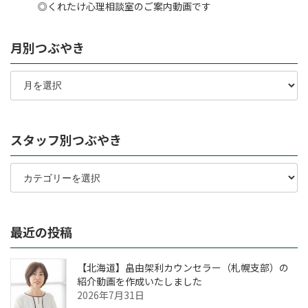
◎くれたけ心理相談室のご案内動画です
月別つぶやき
月
別
つ
ぶ
や
スタッフ別つぶやき
き
ス
タ
ッ
フ
別
最近の投稿
つ
ぶ
や
【北海道】畠由架利カウンセラー（札幌支部）の
き
紹介動画を作成いたしました
2026年7月31日